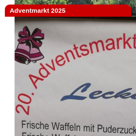
Adventmarkt 2025