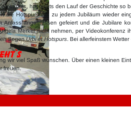
penwürfels, hat nichts den Lauf der Geschichte so 
n die Hotspurs wie zu jedem Jubiläum wieder ein
nlass angemessen gefeiert und die Jubilare ko
ngela Merkel nicht nehmen, per Videokonferenz ih
 den Segen
Urbi et Hotspurs
. Bei allerfeinstem Wette
ung wir viel Spaß wünschen. Über einen kleinen Eint
r freuen.