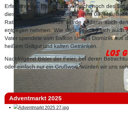
Erfindung des Rades und vielleicht noch des Sup
dieses Ereignis. Am Sonntag, dem 08. Mai, habe
Rathaus der Gemeinde wurde sodann auch dem A
entgegen nehmen. Wie stets ließ es sich auch A
Vater spendete vom Balkon seines Domizils aus
heißem Grillgut und kalten Getränken.
Nachfolgend Bilder der Feier, bei deren Betracht
oder einfach nur ein Grußwort, würden wir uns seh
Adventmarkt 2025